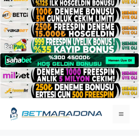
İçeriğe
atla
Menü