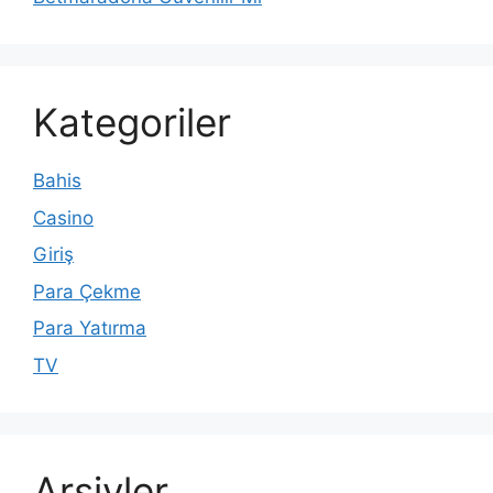
Kategoriler
Bahis
Casino
Giriş
Para Çekme
Para Yatırma
TV
Arşivler