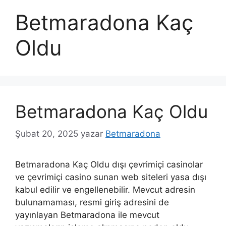
Betmaradona Kaç
Oldu
Betmaradona Kaç Oldu
Şubat 20, 2025
yazar
Betmaradona
Betmaradona Kaç Oldu dışı çevrimiçi casinolar
ve çevrimiçi casino sunan web siteleri yasa dışı
kabul edilir ve engellenebilir. Mevcut adresin
bulunamaması, resmi giriş adresini de
yayınlayan Betmaradona ile mevcut