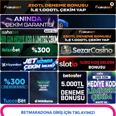
×
BETMARADONA GİRİŞ İÇİN TIKLAYINIZ!