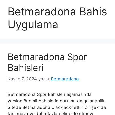
Betmaradona Bahis
Uygulama
Betmaradona Spor
Bahisleri
Kasım 7, 2024
yazar
Betmaradona
Betmaradona Spor Bahisleri aşamasında
yapılan önemli bahislerin durumu dalgalanabilir.
Sitede Betmaradona blackjack’i etkili bir şekilde
tanıtmaya ve daha fazla gelir elde etmeye