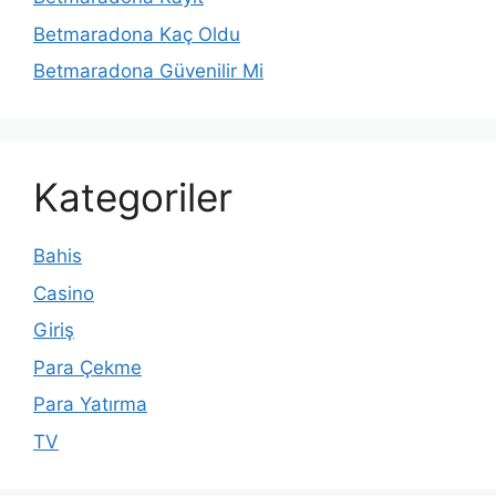
Betmaradona Kaç Oldu
Betmaradona Güvenilir Mi
Kategoriler
Bahis
Casino
Giriş
Para Çekme
Para Yatırma
TV