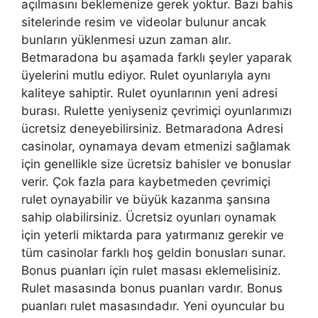
açılmasını beklemenize gerek yoktur. Bazı bahis
sitelerinde resim ve videolar bulunur ancak
bunların yüklenmesi uzun zaman alır.
Betmaradona bu aşamada farklı şeyler yaparak
üyelerini mutlu ediyor. Rulet oyunlarıyla aynı
kaliteye sahiptir. Rulet oyunlarının yeni adresi
burası. Rulette yeniyseniz çevrimiçi oyunlarımızı
ücretsiz deneyebilirsiniz. Betmaradona Adresi
casinolar, oynamaya devam etmenizi sağlamak
için genellikle size ücretsiz bahisler ve bonuslar
verir. Çok fazla para kaybetmeden çevrimiçi
rulet oynayabilir ve büyük kazanma şansına
sahip olabilirsiniz. Ücretsiz oyunları oynamak
için yeterli miktarda para yatırmanız gerekir ve
tüm casinolar farklı hoş geldin bonusları sunar.
Bonus puanları için rulet masası eklemelisiniz.
Rulet masasında bonus puanları vardır. Bonus
puanları rulet masasındadır. Yeni oyuncular bu