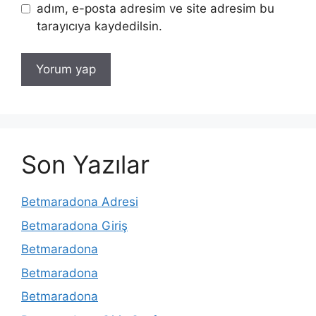
adım, e-posta adresim ve site adresim bu
tarayıcıya kaydedilsin.
Son Yazılar
Betmaradona Adresi
Betmaradona Giriş
Betmaradona
Betmaradona
Betmaradona