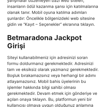
yarışmalar düzenleyen bazı web siteleri,
insanların ödül kazanma şansı için katılmalarına
olanak tanır. Mobil oyuna katılma adımları
şunlardır: Öncelikle bölgenizdeki web sitesine
gidin ve “Kayıt – Seçenekler” ekranına tıklayın.
Betmaradona Jackpot
Girişi
Siteyi kullanabilmeniz için adresinizi soran
formu doldurmanız gerekmektedir. Adresinizi
tam ve eksiksiz olarak yazmanız gerekmektedir.
Boşluk bırakamazsınız veya herhangi bir adımı
atlayamazsınız. Mobil bahis üyelerinin bu
işlemler hakkında bilgi sahibi olması
gerekmektedir. Devam etmek için gönderiye ve
açılan onaya tıklayın. Bu, platformun yeni bir
kullanıcısı olmaya uygun olduğunuz anlamına