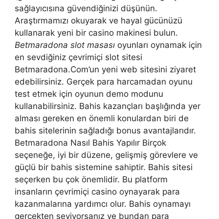
sağlayıcısına güvendiğinizi düşünün.
Araştırmamızı okuyarak ve hayal gücünüzü
kullanarak yeni bir casino makinesi bulun.
Betmaradona slot masası
oyunları oynamak için
en sevdiğiniz çevrimiçi slot sitesi
Betmaradona.Com’un yeni web sitesini ziyaret
edebilirsiniz. Gerçek para harcamadan oyunu
test etmek için oyunun demo modunu
kullanabilirsiniz. Bahis kazançları başlığında yer
alması gereken en önemli konulardan biri de
bahis sitelerinin sağladığı bonus avantajlarıdır.
Betmaradona Nasıl Bahis Yapılır Birçok
seçeneğe, iyi bir düzene, gelişmiş görevlere ve
güçlü bir bahis sistemine sahiptir. Bahis sitesi
seçerken bu çok önemlidir. Bu platform
insanların çevrimiçi casino oynayarak para
kazanmalarına yardımcı olur. Bahis oynamayı
gerçekten seviyorsanız ve bundan para