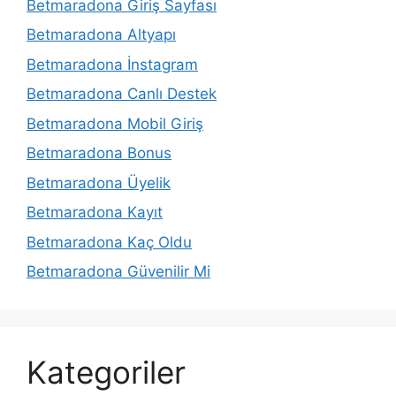
Betmaradona Giriş Sayfası
Betmaradona Altyapı
Betmaradona İnstagram
Betmaradona Canlı Destek
Betmaradona Mobil Giriş
Betmaradona Bonus
Betmaradona Üyelik
Betmaradona Kayıt
Betmaradona Kaç Oldu
Betmaradona Güvenilir Mi
Kategoriler