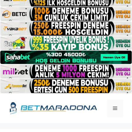
İçeriğe
atla
Menü