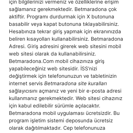
için bilgilerinizi vermeniz ve özelliklerine erişim
sağlamanız gerekmektedir. Betmaradona çok
aktiftir. Programı durdurmak için X butonuna
basabilir veya kapat butonuna tıklayabilirsiniz.
Hesabınıza tekrar giriş yapmak için ekranınızda
beliren kısayolları kullanabilirsiniz. Betmaradona
Adresi. Giriş adresini girerek web sitesini mobil
web sitesi olarak da kullanabilirsiniz.
Betmaradona.Com mobil cihazınıza giriş
yapabileceğiniz web sitesidir. İSS’nizi
değiştirmek için telefonunuzun ve tabletinizin
internet servis
Betmaradona site kuralları
sağlayıcısını açmanız ve yeni bir e-posta adresi
kullanmanız gerekmektedir. Web sitesi cihazınız
için kabul edilebilir sürümle açılacaktır.
Betmaradona mobil uygulaması ücretsizdir. Bu
program işletim sistemi deposunda ücretsiz
olarak dağıtılmaktadır. Cep telefonunuza