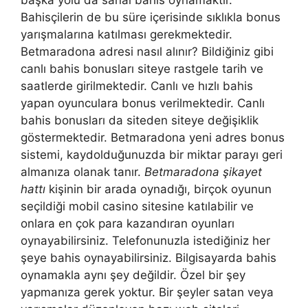
başka yolu da sanal bahis oynamaktır.
Bahisçilerin de bu süre içerisinde sıklıkla bonus
yarışmalarına katılması gerekmektedir.
Betmaradona adresi nasıl alınır? Bildiğiniz gibi
canlı bahis bonusları siteye rastgele tarih ve
saatlerde girilmektedir. Canlı ve hızlı bahis
yapan oyunculara bonus verilmektedir. Canlı
bahis bonusları da siteden siteye değişiklik
göstermektedir. Betmaradona yeni adres bonus
sistemi, kaydolduğunuzda bir miktar parayı geri
almanıza olanak tanır.
Betmaradona şikayet
hattı
kişinin bir arada oynadığı, birçok oyunun
seçildiği mobil casino sitesine katılabilir ve
onlara en çok para kazandıran oyunları
oynayabilirsiniz. Telefonunuzla istediğiniz her
şeye bahis oynayabilirsiniz. Bilgisayarda bahis
oynamakla aynı şey değildir. Özel bir şey
yapmanıza gerek yoktur. Bir şeyler satan veya